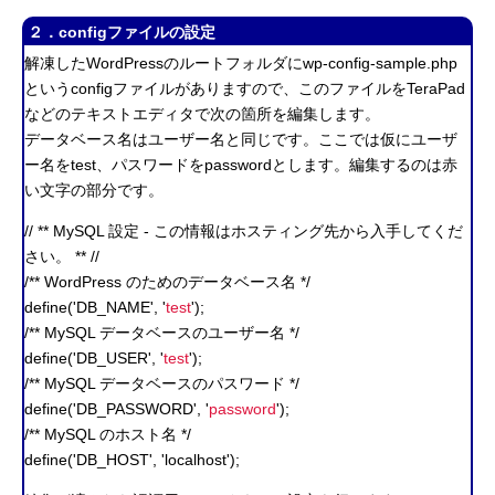
２．configファイルの設定
解凍したWordPressのルートフォルダにwp-config-sample.php
というconfigファイルがありますので、このファイルをTeraPad
などのテキストエディタで次の箇所を編集します。
データベース名はユーザー名と同じです。ここでは仮にユーザ
ー名をtest、パスワードをpasswordとします。編集するのは赤
い文字の部分です。
// ** MySQL 設定 - この情報はホスティング先から入手してくだ
さい。 ** //
/** WordPress のためのデータベース名 */
define('DB_NAME', '
test
');
/** MySQL データベースのユーザー名 */
define('DB_USER', '
test
');
/** MySQL データベースのパスワード */
define('DB_PASSWORD', '
password
');
/** MySQL のホスト名 */
define('DB_HOST', 'localhost');