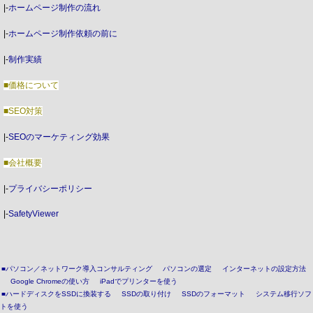
|-
ホームページ制作の流れ
|-
ホームページ制作依頼の前に
|-
制作実績
■価格について
■SEO対策
|-
SEOのマーケティング効果
■会社概要
|-
プライバシーポリシー
|-
SafetyViewer
■パソコン／ネットワーク導入コンサルティング
パソコンの選定
インターネットの設定方法
Google Chromeの使い方
iPadでプリンターを使う
■ハードディスクをSSDに換装する
SSDの取り付け
SSDのフォーマット
システム移行ソフ
トを使う