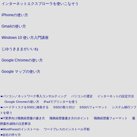
インターネットエクスプローラを使いこなそう
iPhoneの使い方
Gmailの使い方
Windows 10 使い方入門講座
じゆうきままがいいね
Google Chromeの使い方
Google マップの使い方
■パソコン／ネットワーク導入コンサルティング
パソコンの選定
インターネットの設定方法
Google Chromeの使い方
iPadでプリンターを使う
■ハードディスクをSSDに換装する
SSDの取り付け
SSDのフォーマット
システム移行ソフ
トを使う
■IT業界向け職務経歴書の書き方
職務経歴書書き方のポイント
職務経歴書フォーマット
履
歴書作成時の注意事項
■WordPressのインストール
ワードプレスのインストール手順
■会社の作り方